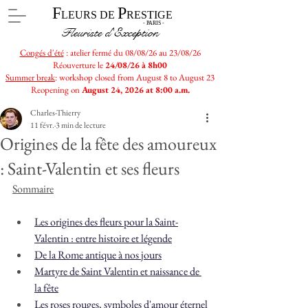
F
P
LEURS DE
RESTIGE
- PARIS -
Fleuriste d'Exception
Congés d'été
: atelier fermé du 08/08/26 au 23/08/26
Réouverture le
24/08/26 à 8h00
Summer break
: workshop closed from August 8 to August 23
Reopening on
August 24, 2026 at 8:00 a.m.
Charles-Thierry
11 févr.
3 min de lecture
Origines de la fête des amoureux
: Saint-Valentin et ses fleurs
Sommaire
Les origines des fleurs pour la Saint-
Valentin : entre histoire et légende
De la Rome antique à nos jours
Martyre de Saint Valentin et naissance de 
la fête
Les roses rouges, symboles d'amour éternel