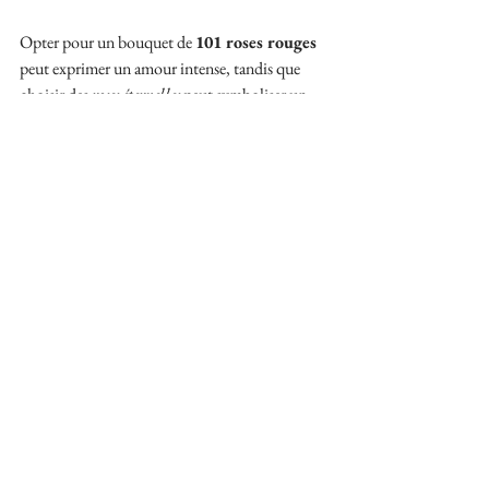
Opter pour un bouquet de 
101 roses rouges
peut exprimer un amour intense, tandis que 
choisir des 
roses éternelles
 peut symboliser un 
engagement durable. Ces fleurs représentent le 
vecteur parfait pour célébrer l'amour. Offrir des 
fleurs à la Saint-Valentin est un geste qui dépasse 
le temps et les mots, véhiculant vos sentiments 
de la façon la plus romantique et significative 
qui soit.
Alors rendez cette Saint-Valentin mémorable en 
offrant des roses rouges, véritables symboles de 
votre amour et de votre passion. 
Célébrez 
l'amour
 avec élégance et romantisme, et laissez 
le langage des fleurs exprimer ce que les mots ne 
peuvent pas.
Mots-clés :
tradition
célébration
origine
amour
saint-valentin