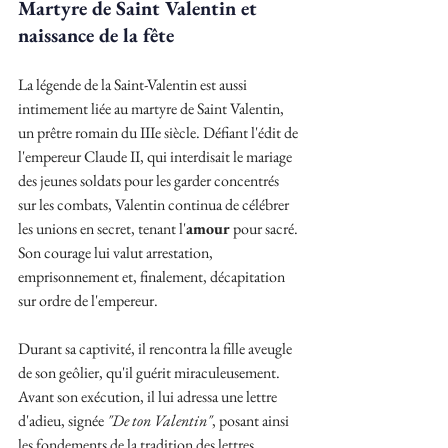
Martyre de Saint Valentin et 
naissance de la fête
La légende de la Saint-Valentin est aussi 
intimement liée au martyre de Saint Valentin, 
un prêtre romain du IIIe siècle. Défiant l'édit de 
l'empereur Claude II, qui interdisait le mariage 
des jeunes soldats pour les garder concentrés 
sur les combats, Valentin continua de célébrer 
les unions en secret, tenant l'
amour
 pour sacré.
Son courage lui valut arrestation, 
emprisonnement et, finalement, décapitation 
sur ordre de l'empereur. 
Durant sa captivité, il rencontra la fille aveugle 
de son geôlier, qu'il guérit miraculeusement. 
Avant son exécution, il lui adressa une lettre 
d'adieu, signée 
"De ton Valentin"
, posant ainsi 
les fondements de la tradition des lettres 