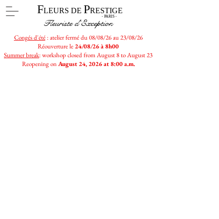
F
P
LEURS DE
RESTIGE
- PARIS -
Fleuriste d'Exception
Congés d'été
: atelier fermé du 08/08/26 au 23/08/26
Réouverture le
24/08/26 à 8h00
Summer break
: workshop closed from August 8 to August 23
Reopening on
August 24, 2026 at 8:00 a.m.
Désolé, ce produit n'est plus disponible
Mon Compte
Suivi de commande
Favoris
Panier
Afficher les prix en :
EUR