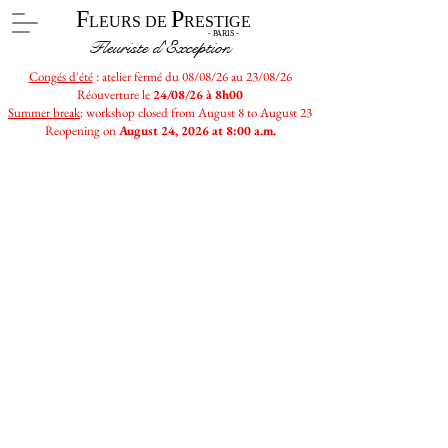
F
P
LEURS DE
RESTIGE
- PARIS -
Fleuriste d'Exception
Congés d'été
: atelier fermé du 08/08/26 au 23/08/26
Réouverture le
24/08/26 à 8h00
Summer break
: workshop closed from August 8 to August 23
Reopening on
August 24, 2026 at 8:00 a.m.
Désolé, ce produit n'est plus disponible
Mon Compte
Suivi de commande
Favoris
Panier
Afficher les prix en :
EUR