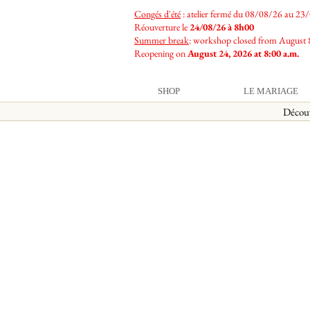
Congés d'été
: atelier fermé du 08/08/26 au 23
Réouverture le
24/08/26 à 8h00
Summer break
: workshop closed from August 
Reopening on
August 24, 2026 at 8:00 a.m.
SHOP
LE MARIAGE
Décou
E-shop
/
Roses exceptionnelles