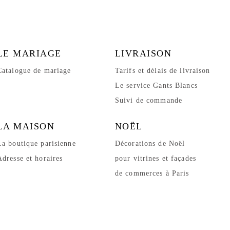
LE MARIAGE
LIVRAISON
Catalogue de mariage
Tarifs et délais de livraison
Le service Gants Blancs
Suivi de commande
LA MAISON
NOËL
La boutique parisienne
Décorations de Noël
Adresse et horaires
pour vitrines et façades
de commerces à Paris
un, Paris 9e
· Livraison Paris et Île-de-France · Retrait boutique
éternelle)
ilisée, habillée d’une teinte noire profonde et sublimée p