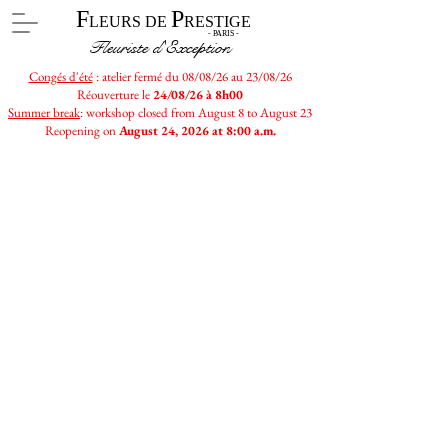
F
P
LEURS DE
RESTIGE
- PARIS -
Fleuriste d'Exception
Congés d'été
: atelier fermé du 08/08/26 au 23/08/26
Réouverture le
24/08/26 à 8h00
Summer break
: workshop closed from August 8 to August 23
Reopening on
August 24, 2026 at 8:00 a.m.