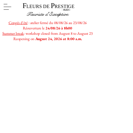
F
P
LEURS DE
RESTIGE
- PARIS -
Fleuriste d'Exception
Congés d'été
: atelier fermé du 08/08/26 au 23/08/26
Réouverture le
24/08/26 à 8h00
Summer break
: workshop closed from August 8 to August 23
Reopening on
August 24, 2026 at 8:00 a.m.
E-shop
/
Bouquets de roses