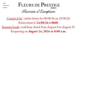
F
P
LEURS DE
RESTIGE
- PARIS -
Fleuriste d'Exception
Congés d'été
: atelier fermé du 08/08/26 au 23/08/26
Réouverture le
24/08/26 à 8h00
Summer break
: workshop closed from August 8 to August 23
Reopening on
August 24, 2026 at 8:00 a.m.
E-shop
/
Bouquets de la saison