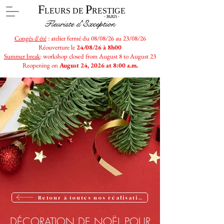
F
P
LEURS DE
RESTIGE
- PARIS -
Fleuriste d'Exception
Congés d'été
: atelier fermé du 08/08/26 au 23/08/26
Réouverture le
24/08/26 à 8h00
Summer break
: workshop closed from August 8 to August 23
Reopening on
August 24, 2026 at 8:00 a.m.
Retour à toutes nos réalisations
DÉCORATION DE NOËL POUR