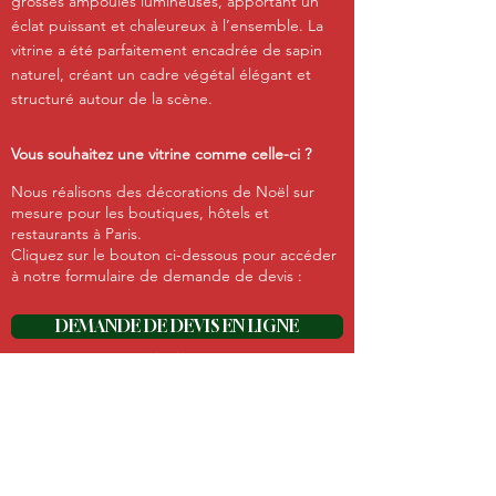
grosses ampoules lumineuses, apportant un
éclat puissant et chaleureux à l’ensemble. La
vitrine a été parfaitement encadrée de sapin
naturel, créant un cadre végétal élégant et
structuré autour de la scène.
Vous souhaitez une vitrine comme celle-ci ?
Nous réalisons des décorations de Noël sur
mesure pour les boutiques, hôtels et
restaurants à Paris.
Cliquez sur le bouton ci-dessous pour accéder
à notre formulaire de demande de devis :
DEMANDE DE DEVIS EN LIGNE
ou contactez Charles au
0686271591
Retour à toutes nos réalisations