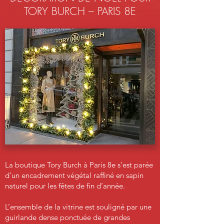
TORY BURCH – PARIS 8E
La boutique Tory Burch à Paris 8e s’est parée
d’un encadrement végétal raffiné en sapin
naturel pour les fêtes de fin d’année.
L’ensemble de la vitrine est souligné par une
guirlande dense ponctuée de grandes