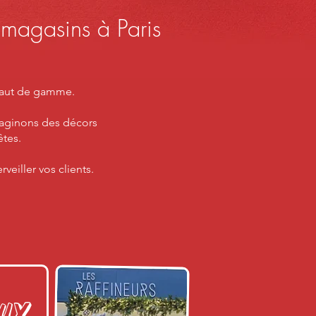
 magasins à Paris
 haut de gamme.
imaginons des décors
êtes.
eiller vos clients.
ux