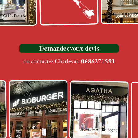
LOUIS FOUQUET - 
AU - Paris 8e
Demandez votre devis
ou contactez Charles au
0686271591
BIOBURGER - Paris 4e
s
AGATHA - Boulogne