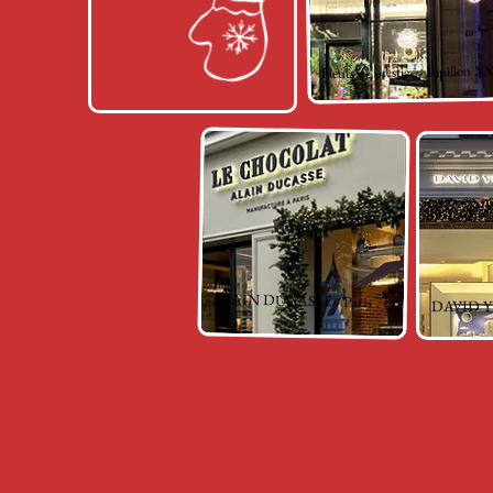
Papillon X
-
Fleurs de prestige
ALAIN DUCASSE - Paris 7e
DAVID YU