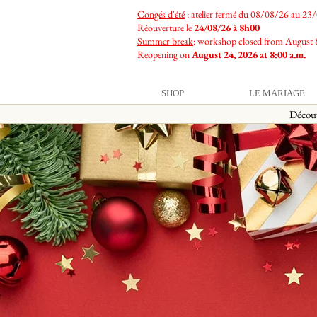
Congés d'été
: atelier fermé du 08/08/26 au 23
Réouverture le
24/08/26 à 8h00
Summer break
: workshop closed from August 
Reopening on
August 24, 2026 at 8:00 a.m.
SHOP
LE MARIAGE
Décou