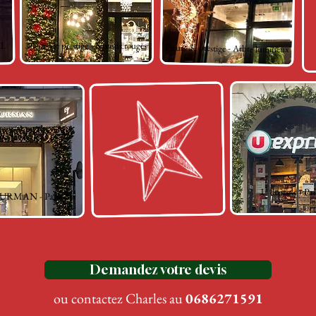
XL
Fleurs de prestige
-
Nœuds rouges
Fleurs de prestige
-
Arbre lumineux
U express - Par
RMAN - Paris 8e
Demandez votre devis
ou contactez Charles au
0686271591