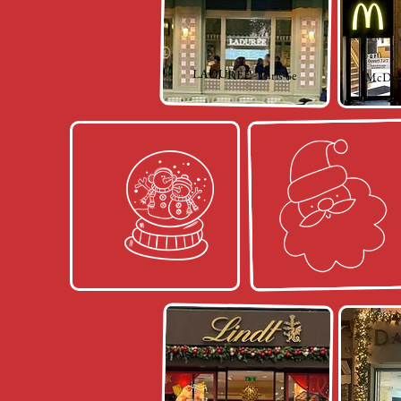
LADURÉE - Paris 6e
McDona