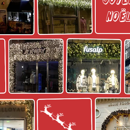
Noël
soeur - Paris 16e
ld's - Paris 17e
K-WAY - Boulogne
fusalp - Paris 6e
Ar