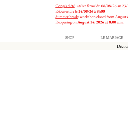
Congés d'été
: atelier fermé du 08/08/26 au 23
Réouverture le
24/08/26 à 8h00
Summer break
: workshop closed from August 
Reopening on
August 24, 2026 at 8:00 a.m.
SHOP
LE MARIAGE
Décou
Désolé, ce produit n'est plus disponible
Mon Compte
Suivi de commande
Favoris
Panier
Afficher les prix en :
EUR